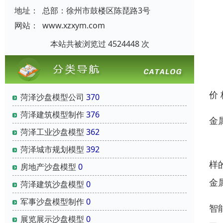
地址：
总部：徐州市鼓楼区陈琵路3号
网站：
www.xzxym.com
本站共被浏览过 4524448 次
价
菏泽沙盘模型公司
370
菏泽建筑模型制作
376
金
菏泽工业沙盘模型
362
当
菏泽城市规划模型
392
样
房地产沙盘模型
0
金
菏泽建筑沙盘模型
0
军事沙盘模型制作
0
智
展览展示沙盘模型
0