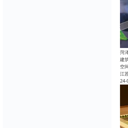
菏
建筑
空
江
24-