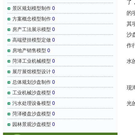
了
景区规划模型制作
0
的
方案概念模型制作
0
其
房产工法展示模型
0
沙
高端壁挂模型定做
0
作
房地产销售模型
0
水
菏泽工业机械模型
0
展厅展馆模型设计
0
除
总体规划沙盘制作
0
现
工业机械沙盘模型
0
光
污水处理设备模型
0
菏泽楼盘沙盘模型
0
数
园林景观沙盘模型
0
般