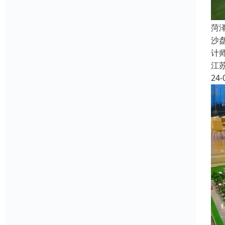
菏
沙
计
江
24-