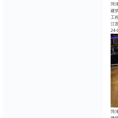
菏
建
工
江
24-
菏