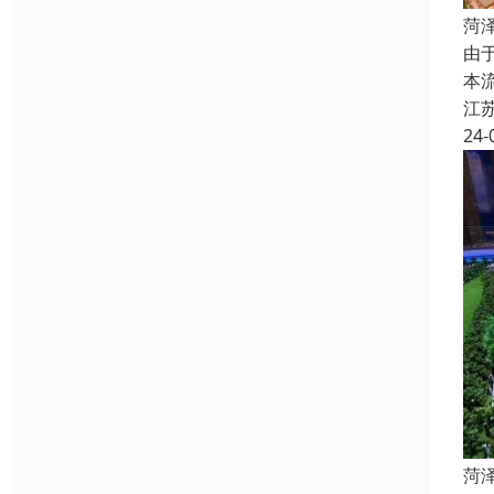
菏
由
本
江
24-
菏