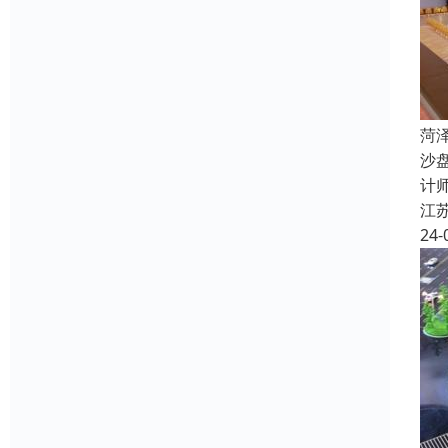
菏
沙
计
江
24-