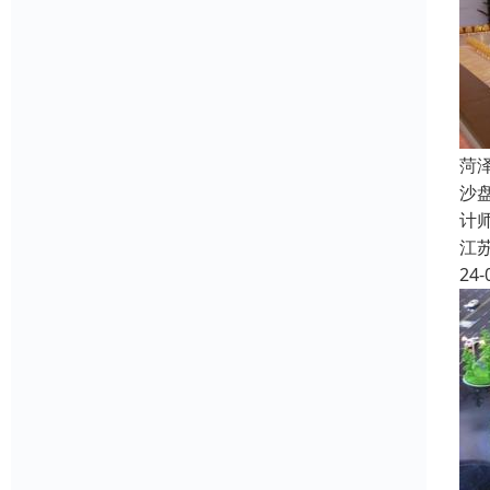
菏
沙
计
江
24-