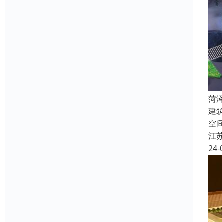
菏
建筑
空
江
24-