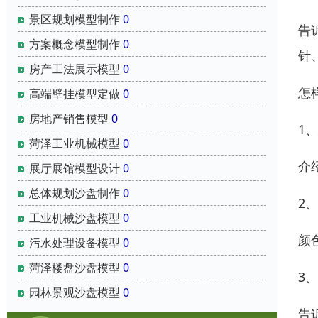
景区规划模型制作
0
告
方案概念模型制作
0
针
房产工法展示模型
0
怎
高端壁挂模型定做
0
房地产销售模型
0
1
菏泽工业机械模型
0
介
展厅展馆模型设计
0
总体规划沙盘制作
0
2
工业机械沙盘模型
0
颜
污水处理设备模型
0
菏泽楼盘沙盘模型
0
3
园林景观沙盘模型
0
告