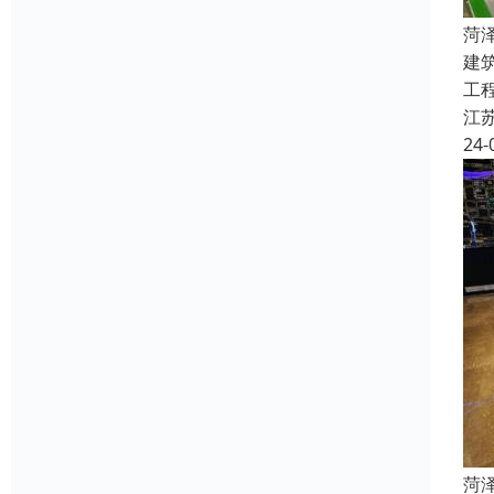
菏
建
工
江
24-
菏