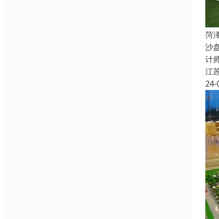
菏
沙
计
江
24-