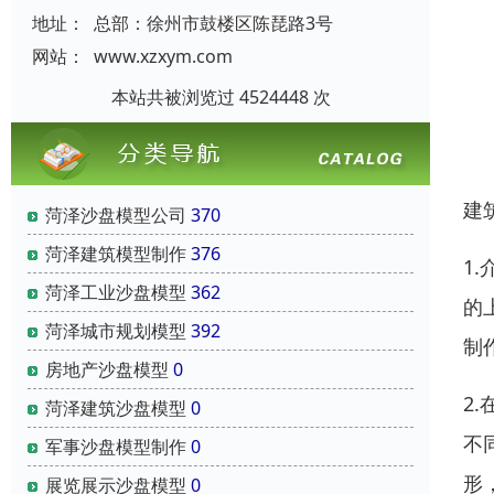
地址：
总部：徐州市鼓楼区陈琵路3号
网站：
www.xzxym.com
本站共被浏览过 4524448 次
建
菏泽沙盘模型公司
370
菏泽建筑模型制作
376
1
菏泽工业沙盘模型
362
的
菏泽城市规划模型
392
制
房地产沙盘模型
0
2
菏泽建筑沙盘模型
0
不
军事沙盘模型制作
0
形
展览展示沙盘模型
0