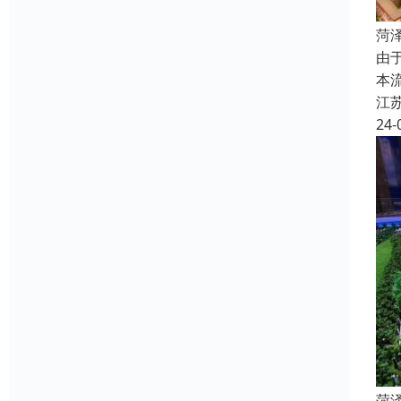
菏
由
本
江
24-
菏