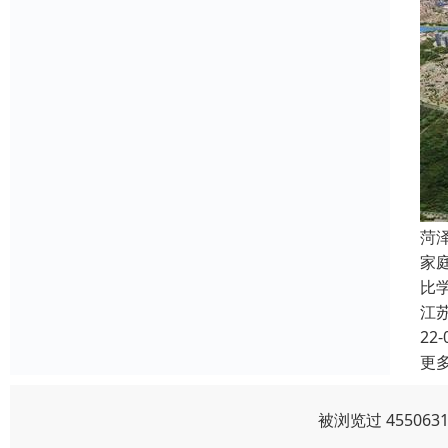
菏
家
比
江
22-
更
被浏览过 4550