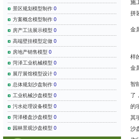
施
景区规划模型制作
0
拼
方案概念模型制作
0
金
房产工法展示模型
0
高端壁挂模型定做
0
当
房地产销售模型
0
样
菏泽工业机械模型
0
金
展厅展馆模型设计
0
智
总体规划沙盘制作
0
了
工业机械沙盘模型
0
的
污水处理设备模型
0
其
菏泽楼盘沙盘模型
0
园林景观沙盘模型
0
沙