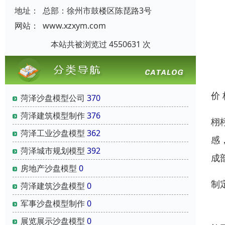
地址：
总部：徐州市鼓楼区陈琵路3号
网站：
www.xzxym.com
本站共被浏览过 4550631 次
价
菏泽沙盘模型公司
370
菏泽建筑模型制作
376
栩
菏泽工业沙盘模型
362
感
菏泽城市规划模型
392
成
房地产沙盘模型
0
制
菏泽建筑沙盘模型
0
军事沙盘模型制作
0
收
展览展示沙盘模型
0