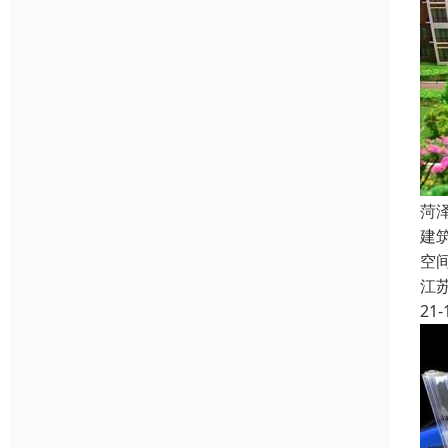
菏
建筑
空
江
21-