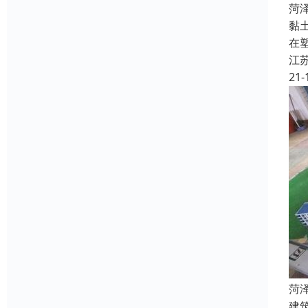
菏
黏
在
江
21-
菏
建