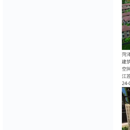
菏
建筑
空
江
24-