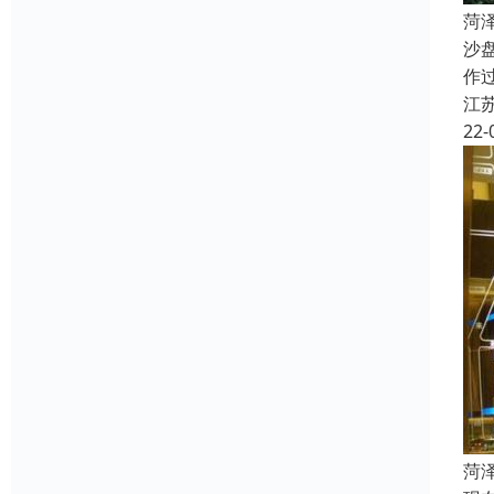
菏
沙
作
江
22-
菏