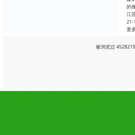
的
江
21-
更
被浏览过 4528