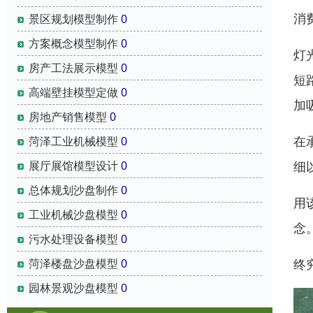
消
景区规划模型制作
0
方案概念模型制作
0
灯
房产工法展示模型
0
短
高端壁挂模型定做
0
加
房地产销售模型
0
在
菏泽工业机械模型
0
细
展厅展馆模型设计
0
总体规划沙盘制作
0
用
工业机械沙盘模型
0
念
污水处理设备模型
0
终
菏泽楼盘沙盘模型
0
园林景观沙盘模型
0