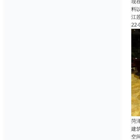
现
料
江
22-
菏
建筑
空