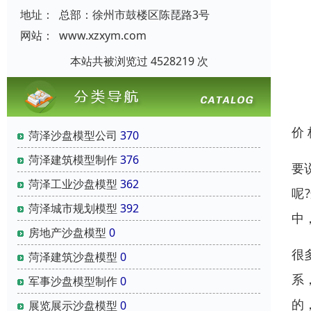
地址：
总部：徐州市鼓楼区陈琵路3号
网站：
www.xzxym.com
本站共被浏览过 4528219 次
价
菏泽沙盘模型公司
370
菏泽建筑模型制作
376
要
菏泽工业沙盘模型
362
呢
菏泽城市规划模型
392
中
房地产沙盘模型
0
很
菏泽建筑沙盘模型
0
系
军事沙盘模型制作
0
的
展览展示沙盘模型
0