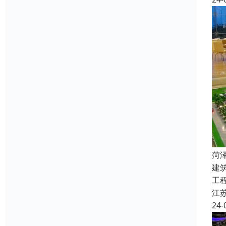
菏
建
工
江
24-