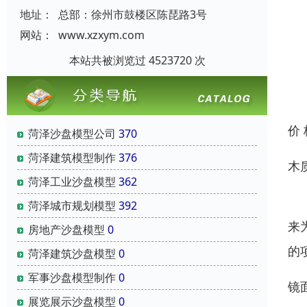
地址：
总部：徐州市鼓楼区陈琵路3号
网站：
www.xzxym.com
本站共被浏览过 4523720 次
价
菏泽沙盘模型公司
370
菏泽建筑模型制作
376
木
菏泽工业沙盘模型
362
木
菏泽城市规划模型
392
来
房地产沙盘模型
0
的
菏泽建筑沙盘模型
0
军事沙盘模型制作
0
镜
展览展示沙盘模型
0