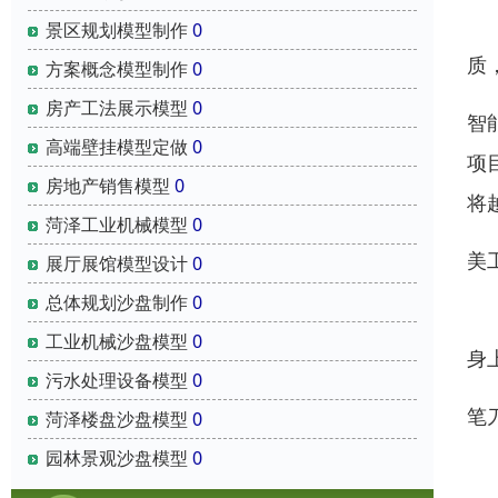
镜
景区规划模型制作
0
质
方案概念模型制作
0
房产工法展示模型
0
智
高端壁挂模型定做
0
项
房地产销售模型
0
将
菏泽工业机械模型
0
美
展厅展馆模型设计
0
总体规划沙盘制作
0
美
工业机械沙盘模型
0
身
污水处理设备模型
0
笔
菏泽楼盘沙盘模型
0
园林景观沙盘模型
0
用