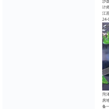
沙
计
江
24-
菏
房
备