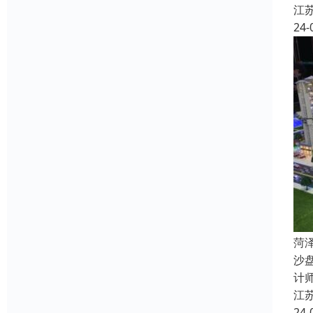
江
24-
菏
沙
计
江
24-