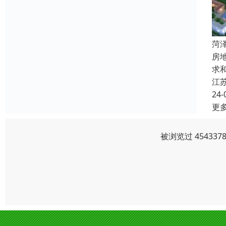
菏
房
求
江
24-
更
被浏览过 4543