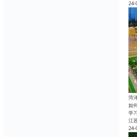
24-
菏
如
学
江
24-