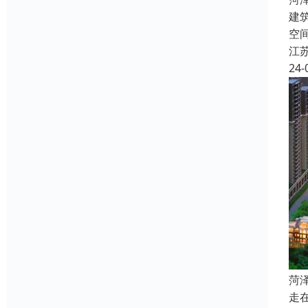
建筑
空
江
24-
菏
走