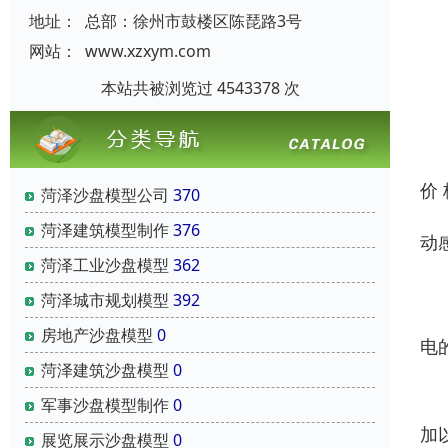
地址：
总部：徐州市鼓楼区陈琵路3号
网站：
www.xzxym.com
本站共被浏览过 4543378 次
价
菏泽沙盘模型公司
370
菏泽建筑模型制作
376
动
菏泽工业沙盘模型
362
采
菏泽城市规划模型
392
房地产沙盘模型
0
电
菏泽建筑沙盘模型
0
独
军事沙盘模型制作
0
加
展览展示沙盘模型
0