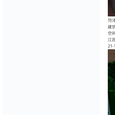
菏
建筑
空
江
21-