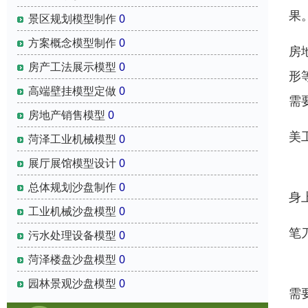
果
景区规划模型制作
0
方案概念模型制作
0
房
房产工法展示模型
0
形
高端壁挂模型定做
0
需
房地产销售模型
0
美
菏泽工业机械模型
0
展厅展馆模型设计
0
美
总体规划沙盘制作
0
身
工业机械沙盘模型
0
笔
污水处理设备模型
0
菏泽楼盘沙盘模型
0
用
园林景观沙盘模型
0
需