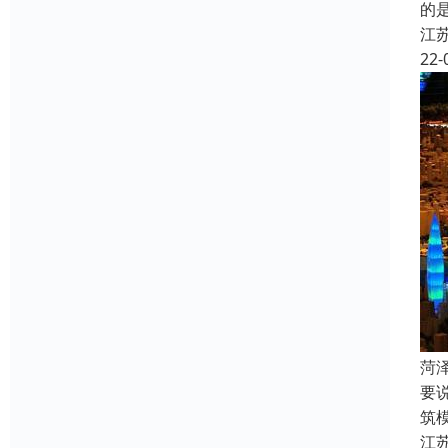
的
江
22-
菏
要
筑
江