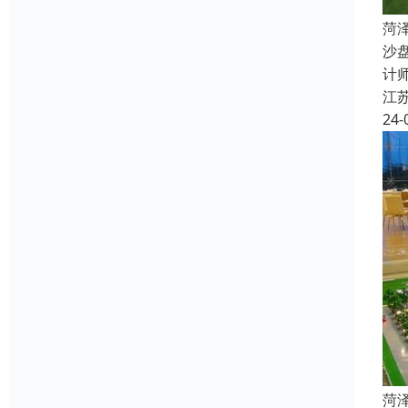
菏
沙
计
江
24-
菏