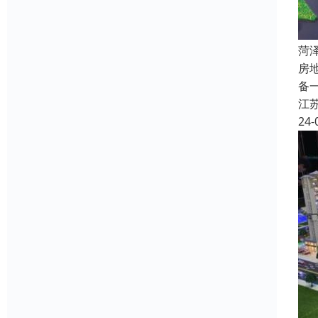
菏
房
备
江
24-