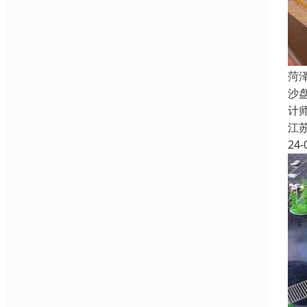
菏
沙
计
江
24-