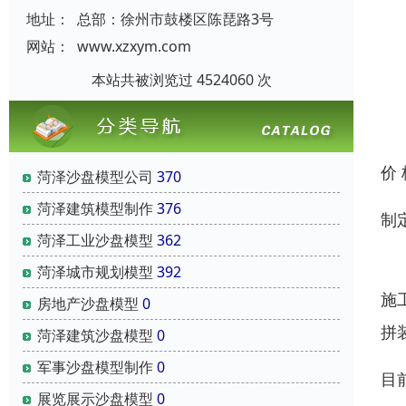
地址：
总部：徐州市鼓楼区陈琵路3号
网站：
www.xzxym.com
本站共被浏览过 4524060 次
价
菏泽沙盘模型公司
370
菏泽建筑模型制作
376
制
菏泽工业沙盘模型
362
收
菏泽城市规划模型
392
施
房地产沙盘模型
0
拼
菏泽建筑沙盘模型
0
军事沙盘模型制作
0
目
展览展示沙盘模型
0