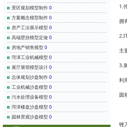
1
景区规划模型制作
0
方案概念模型制作
0
拥
房产工法展示模型
0
2.
高端壁挂模型定做
0
房地产销售模型
0
主
菏泽工业机械模型
0
3
展厅展馆模型设计
0
总体规划沙盘制作
0
利
工业机械沙盘模型
0
圆
污水处理设备模型
0
菏泽楼盘沙盘模型
0
专
园林景观沙盘模型
0
锉