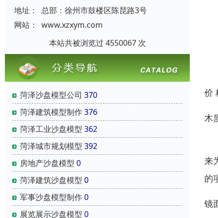
地址：
总部：徐州市鼓楼区陈琵路3号
网站：
www.xzxym.com
本站共被浏览过 4550067 次
价
菏泽沙盘模型公司
370
菏泽建筑模型制作
376
木
菏泽工业沙盘模型
362
木
菏泽城市规划模型
392
来
房地产沙盘模型
0
的
菏泽建筑沙盘模型
0
军事沙盘模型制作
0
镜
展览展示沙盘模型
0