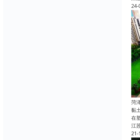
24-
菏
黏
在
江
21-