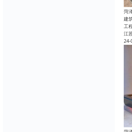
菏
建
工
江
24-
菏