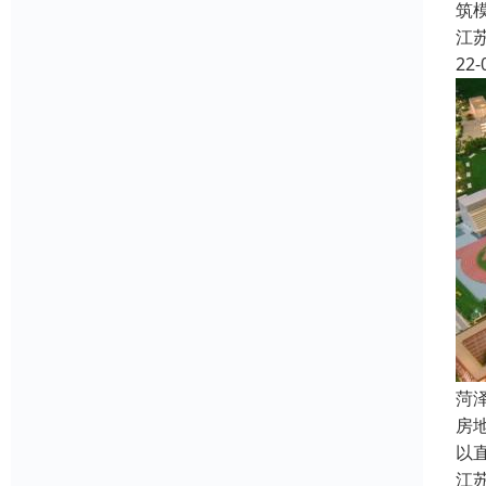
筑
江
22-
菏
房
以
江