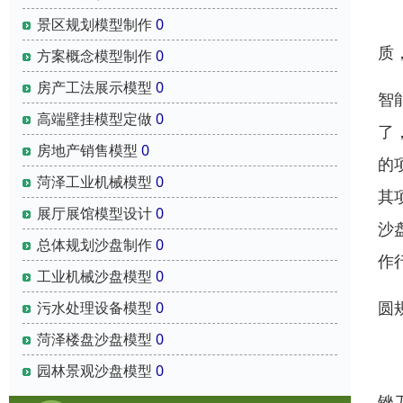
镜
景区规划模型制作
0
质
方案概念模型制作
0
房产工法展示模型
0
智
高端壁挂模型定做
0
了
房地产销售模型
0
的
菏泽工业机械模型
0
其
展厅展馆模型设计
0
沙
总体规划沙盘制作
0
作
工业机械沙盘模型
0
圆
污水处理设备模型
0
菏泽楼盘沙盘模型
0
专
园林景观沙盘模型
0
锉